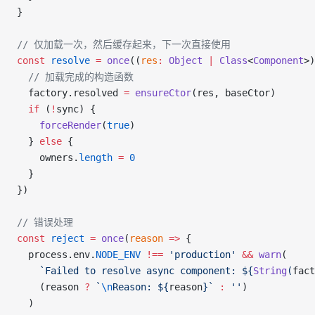
} 
// 仅加载一次，然后缓存起来，下一次直接使用
const
 resolve
 =
 once
((
res
:
 Object
 |
 Class
<
Component
>)
  // 加载完成的构造函数
  factory.resolved 
=
 ensureCtor
(res, baseCtor)
  if
 (
!
sync) {
    forceRender
(
true
)
  } 
else
 {
    owners.
length
 =
 0
  }
})
// 错误处理
const
 reject
 =
 once
(
reason
 =>
 {
  process.env.
NODE_ENV
 !==
 'production'
 &&
 warn
(
    `Failed to resolve async component: ${
String
(
fact
    (reason 
?
 `
\n
Reason: ${
reason
}`
 :
 ''
)
  )