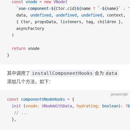
  const
 vnode
 =
 new
 VNode
(
    `vue-component-${
Ctor
.
cid
}${
name
 ?
 `-${
name
}`
 :
 '
    data, 
undefined
, 
undefined
, 
undefined
, context,
    { Ctor, propsData, listeners, tag, children },
    asyncFactory
  )
  return
 vnode
}
其中调用了
会为
installComponentHooks
data
添加几个方法，如下：
javascript
const
 componentVNodeHooks
 =
 {
  init
 (
vnode
:
 VNodeWithData
, 
hydrating
:
 boolean
)
:
 ?
b
   // ...
  },