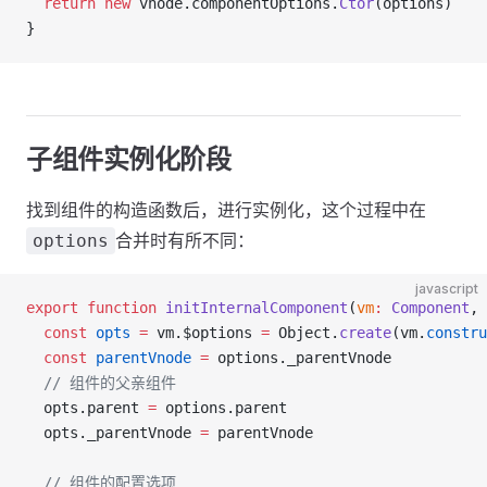
  return
 new
 vnode.componentOptions.
Ctor
(options)
}
子组件实例化阶段
找到组件的构造函数后，进行实例化，这个过程中在
合并时有所不同：
options
javascript
export
 function
 initInternalComponent
(
vm
:
 Component
, 
  const
 opts
 =
 vm.$options 
=
 Object.
create
(vm.
constru
  const
 parentVnode
 =
 options._parentVnode
  // 组件的父亲组件
  opts.parent 
=
 options.parent
  opts._parentVnode 
=
 parentVnode
  // 组件的配置选项