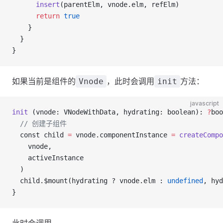
      insert
(parentElm, vnode.elm, refElm)
      return
 true
    }
  }
}
如果当前是组件的
，此时会调用
方法：
Vnode
init
javascript
init
 (vnode: VNodeWithData, hydrating: boolean): 
?
boo
  // 创建子组件
  const child 
=
 vnode.componentInstance 
=
 createCompo
    vnode,
    activeInstance
  )
  child.$mount(hydrating ? vnode.elm : 
undefined
, hyd
}