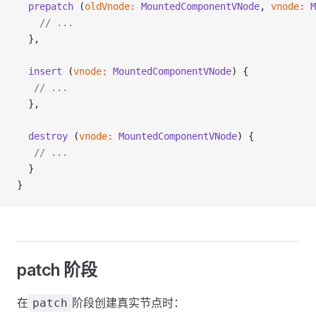
  prepatch
 (
oldVnode
:
 MountedComponentVNode
, 
vnode
:
 M
    // ...
  },
  insert
 (
vnode
:
 MountedComponentVNode
) {
   // ...
  },
  destroy
 (
vnode
:
 MountedComponentVNode
) {
   // ...
  }
}
patch 阶段
在
阶段创建真实节点时：
patch