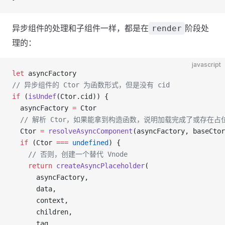
异步组件的处理和子组件一样，都是在
阶段处
render
理的：
javascript
let
 asyncFactory
// 异步组件的 Ctor 为函数形式，但是没有 cid
if
 (
isUndef
(Ctor.cid)) {
  asyncFactory 
=
 Ctor
  // 解析 Ctor，如果能拿到构造函数，说明加载完成了或存在占位V
  Ctor 
=
 resolveAsyncComponent
(asyncFactory, baseCtor
  if
 (Ctor 
===
 undefined
) {
    // 否则，创建一个替代 Vnode
    return
 createAsyncPlaceholder
(
      asyncFactory,
      data,
      context,
      children,
      tag