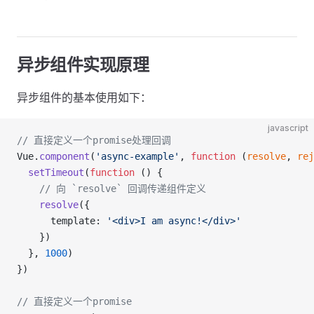
异步组件实现原理
异步组件的基本使用如下：
javascript
// 直接定义一个promise处理回调
Vue.
component
(
'async-example'
, 
function
 (
resolve
, 
rej
  setTimeout
(
function
 () {
    // 向 `resolve` 回调传递组件定义
    resolve
({
      template: 
'<div>I am async!</div>'
    })
  }, 
1000
)
})
// 直接定义一个promise