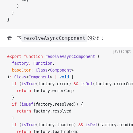
    )
  }
}
看一下
的处理：
resolveAsyncComponent
javascript
export
 function
 resolveAsyncComponent
 (
  factory
:
 Function
,
  baseCtor
:
 Class
<
Component
>
)
:
 Class
<
Component
> 
|
 void
 {
  if
 (
isTrue
(factory.error) 
&&
 isDef
(factory.errorCom
    return
 factory.errorComp
  }
  if
 (
isDef
(factory.resolved)) {
    return
 factory.resolved
  }
  if
 (
isTrue
(factory.loading) 
&&
 isDef
(factory.loadin
    return
 factory.loadingComp