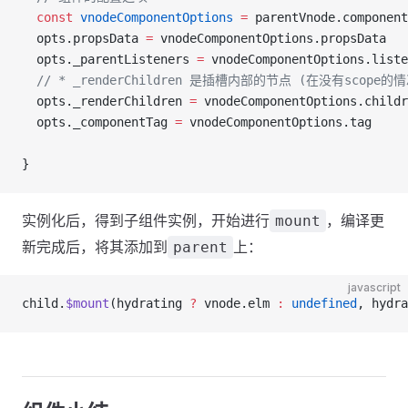
  const
 vnodeComponentOptions
 =
 parentVnode.component
  opts.propsData 
=
 vnodeComponentOptions.propsData
  opts._parentListeners 
=
 vnodeComponentOptions.liste
  // * _renderChildren 是插槽内部的节点 (在没有scope的
  opts._renderChildren 
=
 vnodeComponentOptions.childr
  opts._componentTag 
=
 vnodeComponentOptions.tag
}
实例化后，得到子组件实例，开始进行
，编译更
mount
新完成后，将其添加到
上：
parent
javascript
child.
$mount
(hydrating 
?
 vnode.elm 
:
 undefined
, hydra