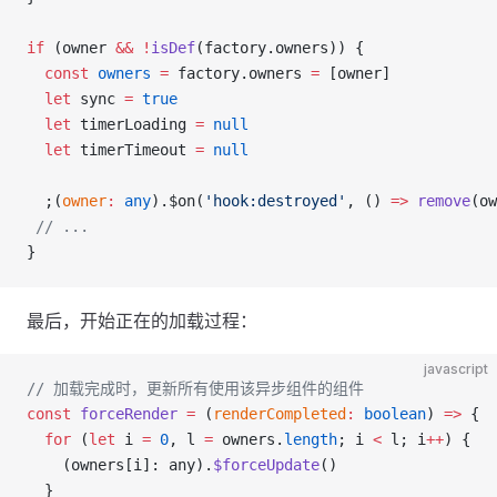
if
 (owner 
&&
 !
isDef
(factory.owners)) {
  const
 owners
 =
 factory.owners 
=
 [owner]
  let
 sync 
=
 true
  let
 timerLoading 
=
 null
  let
 timerTimeout 
=
 null
  ;(
owner
:
 any
).$on(
'hook:destroyed'
, () 
=>
 remove
(ow
 // ...
}
最后，开始正在的加载过程：
javascript
// 加载完成时，更新所有使用该异步组件的组件
const
 forceRender
 =
 (
renderCompleted
:
 boolean
) 
=>
 {
  for
 (
let
 i 
=
 0
, l 
=
 owners.
length
; i 
<
 l; i
++
) {
    (owners[i]: any).
$forceUpdate
()
  }