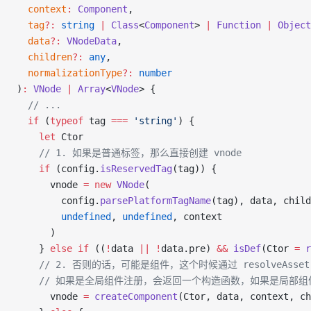
  context
:
 Component
,
  tag
?:
 string
 |
 Class
<
Component
> 
|
 Function
 |
 Object
  data
?:
 VNodeData
,
  children
?:
 any
,
  normalizationType
?:
 number
)
:
 VNode
 |
 Array
<
VNode
> {
  // ...
  if
 (
typeof
 tag 
===
 'string'
) {
    let
 Ctor
    // 1. 如果是普通标签，那么直接创建 vnode
    if
 (config.
isReservedTag
(tag)) {
      vnode 
=
 new
 VNode
(
        config.
parsePlatformTagName
(tag), data, child
        undefined
, 
undefined
, context
      )
    } 
else
 if
 ((
!
data 
||
 !
data.pre) 
&&
 isDef
(Ctor 
=
 r
    // 2. 否则的话，可能是组件，这个时候通过 resolveAsse
    // 如果是全局组件注册，会返回一个构造函数，如果是局部组件
      vnode 
=
 createComponent
(Ctor, data, context, ch