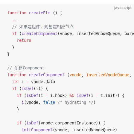
javascript
function
 createElm
 () {
  ...
  // 如果是组件，则创建相应节点
  if
 (
createComponent
(vnode, insertedVnodeQueue, par
    return
  }
}
// 创建Component
function
 createComponent
 (
vnode
, 
insertedVnodeQueue
, 
  let
 i 
=
 vnode.data
  if
 (
isDef
(i)) {
    if
 (
isDef
(i 
=
 i.hook) 
&&
 isDef
(i 
=
 i.init)) {
      i
(vnode, 
false
 /* hydrating */
)
    }
    if
 (
isDef
(vnode.componentInstance)) {
      initComponent
(vnode, insertedVnodeQueue)