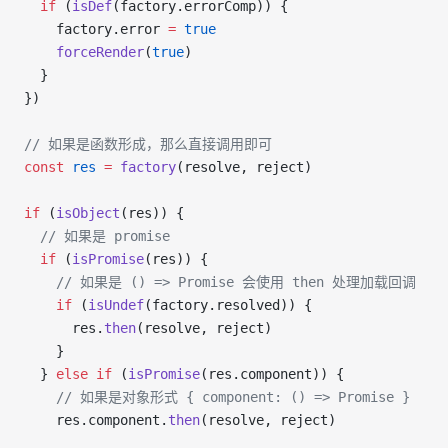
  if
 (
isDef
(factory.errorComp)) {
    factory.error 
=
 true
    forceRender
(
true
)
  }
})
// 如果是函数形成，那么直接调用即可
const
 res
 =
 factory
(resolve, reject)
if
 (
isObject
(res)) {
  // 如果是 promise
  if
 (
isPromise
(res)) {
    // 如果是 () => Promise 会使用 then 处理加载回调
    if
 (
isUndef
(factory.resolved)) {
      res.
then
(resolve, reject)
    }
  } 
else
 if
 (
isPromise
(res.component)) {
    // 如果是对象形式 { component: () => Promise }
    res.component.
then
(resolve, reject)